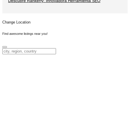
Descubre Rankerfy: Innovadora Herramienta SEO
Change Location
Find awesome listings near you!
Change Location