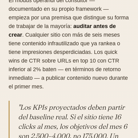
El modus operandi del consultor —
documentado en su propio framework —
empieza por una premisa que distingue su forma
de trabajar de la mayoría:
auditar antes de
crear
. Cualquier sitio con más de seis meses
tiene contenido infrautilizado que ya rankea o
tiene impresiones desperdiciadas. Los quick
wins de CTR sobre URLs en top 10 con CTR
inferior al 2% baten — en términos de retorno
inmediato — a publicar contenido nuevo durante
el primer mes.
"Los KPIs proyectados deben partir
del baseline real. Si el sitio tiene 16
clicks al mes, los objetivos del mes 6
son 2.500–4.000, no 175.000. Un