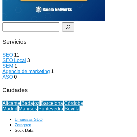
Buscar
Servicios
SEO
11
SEO Local
3
SEM
1
Agencia de marketing
1
ASO
0
Ciudades
Alicante
Badajoz
Barcelona
Córdoba
Madrid
Manises
Pontevedra
Sevilla
Empresas SEO
Zaragoza
Sock Data