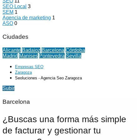
SEO
11
SEO Local
3
SEM
1
Agencia de marketing
1
ASO
0
Ciudades
Alicante
Badajoz
Barcelona
Córdoba
Madrid
Manises
Pontevedra
Sevilla
Empresas SEO
Zaragoza
Seoluciones - Agencia Seo Zaragoza
Subir
Barcelona
¿Buscas una forma más simple
de facturar y gestionar tu