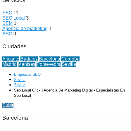
Servicios
SEO
11
SEO Local
3
SEM
1
Agencia de marketing
1
ASO
0
Ciudades
Alicante
Badajoz
Barcelona
Córdoba
Madrid
Manises
Pontevedra
Sevilla
Empresas SEO
Sevilla
Sevilla
Seo Local Click | Agencia De Marketing Digital - Especialistas En
Seo Local
Subir
Barcelona