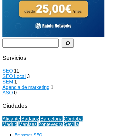
Buscar
Servicios
SEO
11
SEO Local
3
SEM
1
Agencia de marketing
1
ASO
0
Ciudades
Alicante
Badajoz
Barcelona
Córdoba
Madrid
Manises
Pontevedra
Sevilla
Empresas SEO