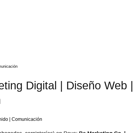
municación
ting Digital | Diseño Web 
n