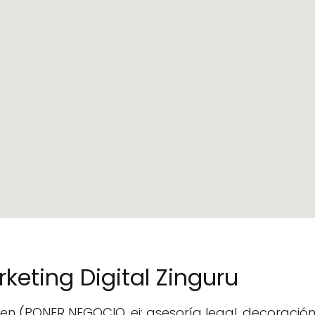
keting Digital Zinguru
 en (PONER NEGOCIO, ej: asesoría legal, decoració