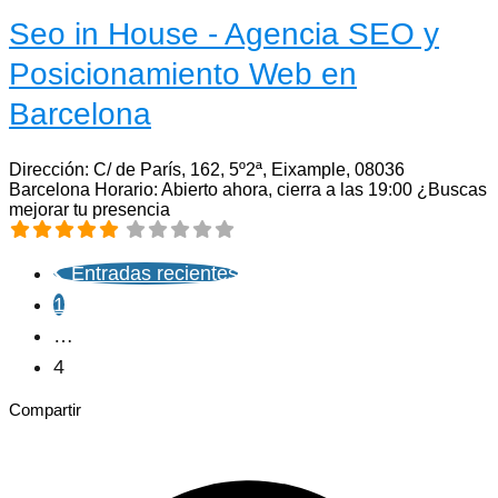
Seo in House - Agencia SEO y
Posicionamiento Web en
Barcelona
Dirección: C/ de París, 162, 5º2ª, Eixample, 08036
Barcelona Horario: Abierto ahora, cierra a las 19:00 ¿Buscas
mejorar tu presencia
Posts
Entradas recientes
1
navigation
…
4
Compartir