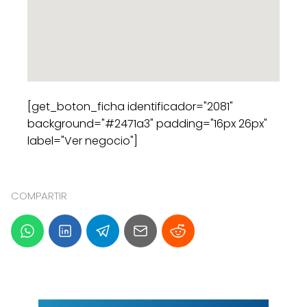
[get_boton_ficha identificador="2081"
background="#2471a3" padding="16px 26px"
label="Ver negocio"]
COMPARTIR