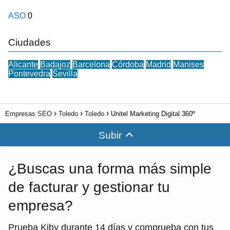
ASO
0
Ciudades
Alicante
Badajoz
Barcelona
Córdoba
Madrid
Manises
Pontevedra
Sevilla
Empresas SEO
Toledo
Toledo
Unitel Marketing Digital 360º
Subir
¿Buscas una forma más simple
de facturar y gestionar tu
empresa?
Prueba Kiby durante 14 días y comprueba con tus