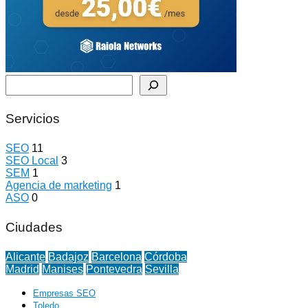
Buscar
Servicios
SEO
11
SEO Local
3
SEM
1
Agencia de marketing
1
ASO
0
Ciudades
Alicante
Badajoz
Barcelona
Córdoba
Madrid
Manises
Pontevedra
Sevilla
Empresas SEO
Toledo