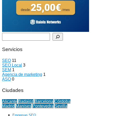
Buscar
Servicios
SEO
11
SEO Local
3
SEM
1
Agencia de marketing
1
ASO
0
Ciudades
Alicante
Badajoz
Barcelona
Córdoba
Madrid
Manises
Pontevedra
Sevilla
Empresas SEO