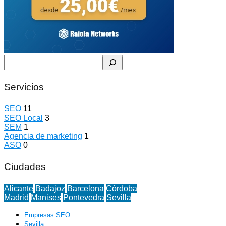
Buscar
Servicios
SEO
11
SEO Local
3
SEM
1
Agencia de marketing
1
ASO
0
Ciudades
Alicante
Badajoz
Barcelona
Córdoba
Madrid
Manises
Pontevedra
Sevilla
Empresas SEO
Sevilla