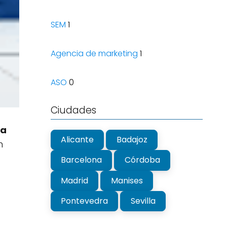
SEM
1
Agencia de marketing
1
ASO
0
Ciudades
ea
Alicante
Badajoz
n
Barcelona
Córdoba
Madrid
Manises
Pontevedra
Sevilla