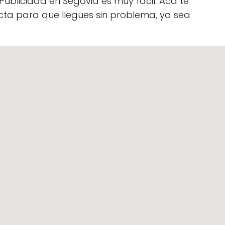
Publicidad en Segovia es muy fácil. Acá te
ta para que llegues sin problema, ya sea
: