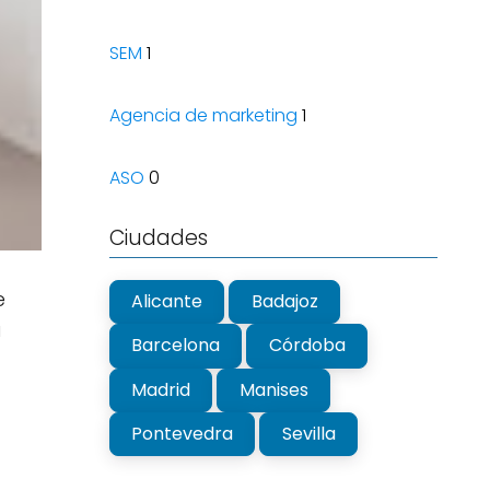
SEM
1
Agencia de marketing
1
ASO
0
Ciudades
e
Alicante
Badajoz
a
Barcelona
Córdoba
Madrid
Manises
Pontevedra
Sevilla