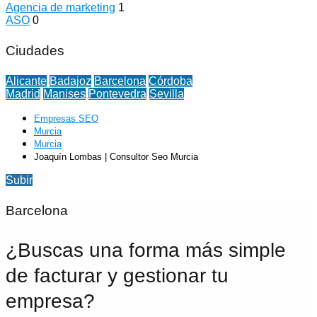
Agencia de marketing
1
ASO
0
Ciudades
Alicante
Badajoz
Barcelona
Córdoba
Madrid
Manises
Pontevedra
Sevilla
Empresas SEO
Murcia
Murcia
Joaquín Lombas | Consultor Seo Murcia
Subir
Barcelona
¿Buscas una forma más simple
de facturar y gestionar tu
empresa?