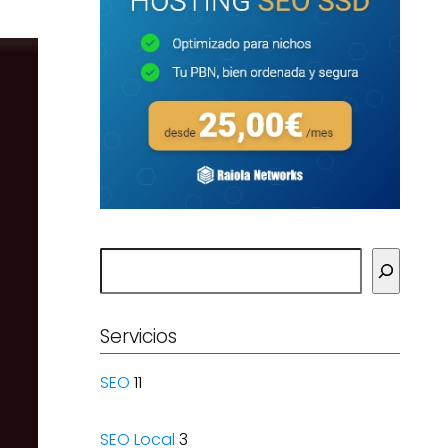
Buscar
Servicios
SEO
11
SEO Local
3