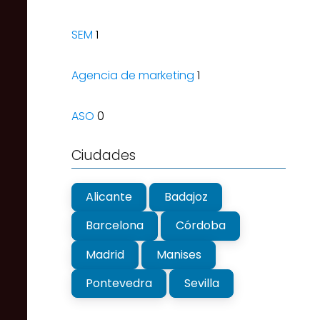
SEM
1
Agencia de marketing
1
ASO
0
Ciudades
Alicante
Badajoz
Barcelona
Córdoba
Madrid
Manises
Pontevedra
Sevilla