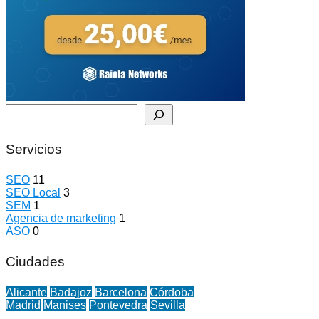
Buscar
Servicios
SEO
11
SEO Local
3
SEM
1
Agencia de marketing
1
ASO
0
Ciudades
Alicante
Badajoz
Barcelona
Córdoba
Madrid
Manises
Pontevedra
Sevilla